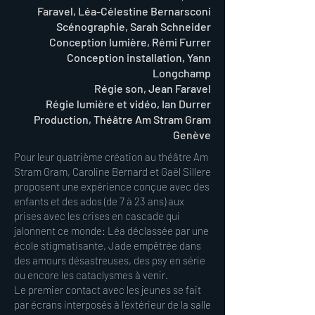
Faravel, Léa-Célestine Bernarsconi
Scénographie, Sarah Schneider
Conception lumière, Rémi Furrer
Conception installation, Yann
Longchamp
Régie son, Jean Faravel
Régie lumière et vidéo, Ian Durrer
Production, Théâtre Am Stram Gram
Genève
Pour leur quatrième création au théâtre Am
Stram Gram, Caroline Bernard et Gaël Sillere
proposent une expérience conçue avec des
enfants et des ados (de 7 à 23 ans) aux
prises avec les crises en cascade qui
jalonnent ce monde: Léa déclassée par une
école stigmatisante, Jade empêtrée dans
des amours désastreuses, des psy en série
ou encore les cataclysmes à venir.
Le premier contact avec les jeunes se fait
par écrans interposés à l’extérieur de la salle