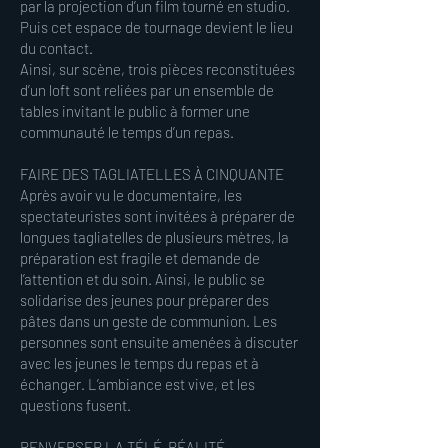
par la projection d’un film tourné en studio.
Puis cet espace de tournage devient le lieu
du contact.
Ainsi, sur scène, trois pièces reconstituées
d’un loft sont reliées par un ensemble de
tables invitant le public à former une
communauté le temps d’un repas.
FAIRE DES TAGLIATELLES À CINQUANTE
Après avoir vu le documentaire, les
spectateuristes sont invité·es à préparer de
longues tagliatelles de plusieurs mètres, la
préparation est fragile et demande de
l’attention et du soin. Ainsi, le public se
solidarise des jeunes pour préparer des
pâtes dans un geste de communion. Les
personnes sont ensuite amenées à discuter
avec les jeunes le temps du repas et à
échanger. L’ambiance est vive, et les
questions fusent.
RENVERSER LA TÉLÉ-RÉALITÉ