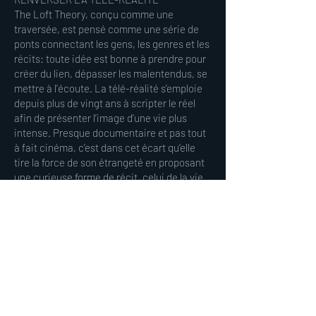
The Loft Theory, conçu comme une
traversée, est pensé comme une série de
ponts connectant les gens, les genres et les
récits: toute idée est bonne à prendre pour
créer du lien, dépasser les malentendus, se
mettre à l’écoute. La télé-réalité s’emploie
depuis plus de vingt ans à scripter le réel
afin de présenter l’image d’une vie plus
intense. Presque documentaire et pas tout
à fait cinéma, c’est dans cet écart qu’elle
tire la force de son étrangeté en proposant
une curieuse forme de récit, celui de la vie
elle-même.